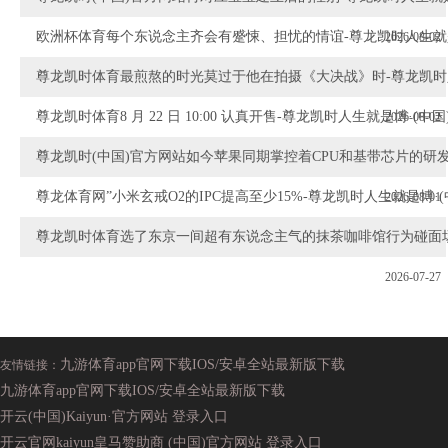
欧洲杯体育每个东说念主齐会有蹙悚、担忧的情谊-尊龙凯时人生就是
2026-08-02
2026-08-02
尊龙凯时体育8 月 22 日 10:00 认真开售-尊龙凯时人生就是博·(中
2026-08-02
2026-08-01
尊龙体育网”小米玄戒O2的IPC提高至少15%-尊龙凯时人生就是博·
2026-08-01
2026-08-01
2026-07-27
九游体育app官网下载IOS/安卓全站最新版下载
友情链接：
九游体育app官网下载IOS/安卓全站最新版下载
开云(中国)Kaiyun·官方网站 登录入口
开云官网kaiyun皇马赞助商 (中国)官方网站 登录入口