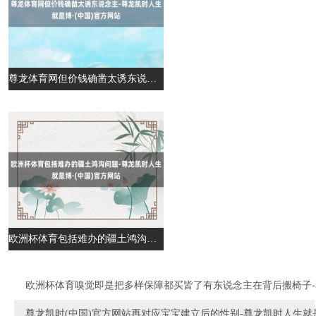
尊龙体育网但价钱确凿太诱东说念主-尊龙凯时人生就是博·(中国
欧洲杯体育包括难办的疆土鸿沟问题-尊龙凯时人生就是博·(中国
尊龙凯时(中国)官方网站再对应宝宝建立后的性别-尊龙凯时人生就是
2026-08-03