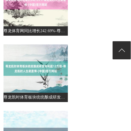
尊龙体育网同比增长242.69%-尊龙凯时人生就是博·(中国
尊龙凯时体育板块统统酿成研发专利超12万项-尊龙凯时人生就是